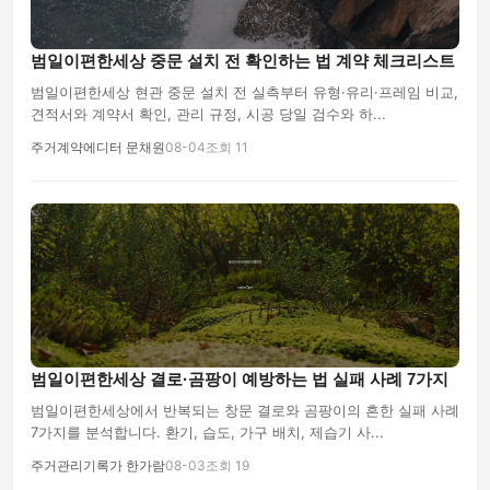
범일이편한세상 중문 설치 전 확인하는 법 계약 체크리스트
범일이편한세상 현관 중문 설치 전 실측부터 유형·유리·프레임 비교,
견적서와 계약서 확인, 관리 규정, 시공 당일 검수와 하...
주거계약에디터 문채원
08-04
조회 11
범일이편한세상 결로·곰팡이 예방하는 법 실패 사례 7가지
범일이편한세상에서 반복되는 창문 결로와 곰팡이의 흔한 실패 사례
7가지를 분석합니다. 환기, 습도, 가구 배치, 제습기 사...
주거관리기록가 한가람
08-03
조회 19