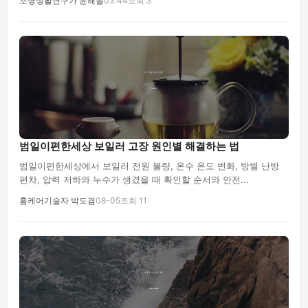
조명생활연구가 윤해솔
03:44
조회 3
범일이편한세상 보일러 고장 원인별 해결하는 법
범일이편한세상에서 보일러 전원 불량, 온수 온도 변화, 방별 난방
편차, 압력 저하와 누수가 생겼을 때 확인할 순서와 안전...
홈케어기술자 박도겸
08-05
조회 11