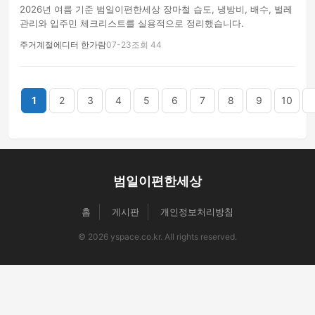
2026년 여름 기준 범일이편한세상 장마철 습도, 냉방비, 배수, 벌레
관리와 입주민 체크리스트를 실용적으로 정리했습니다.
주거계절에디터 한가람
07-23
조회 44
끝
1
2
3
4
5
6
7
8
9
10
범일이편한세상
홈
게시판
개인정보처리방침
© 2026 yspace.co.kr. All rights reserved.