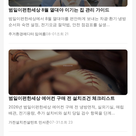
범일이편한세상 8월 열대야 이기는 집 관리 가이드
범일이편한세상에서 8월 열대야를 편안하게 보내는 차광·환기·냉방
순서와 숙면 설정, 전기요금 절약법, 안전 점검표를 실생...
주거환경에디터 임여름
08-01
조회 21
범일이편한세상 에어컨 구매 전 설치조건 체크리스트
2026년 범일이편한세상 에어컨 구매 전 냉방면적, 실외기실, 매립
배관, 전기용량, 추가 설치비와 설치 당일 검수 항목을 단계...
가전설치컨설턴트 민서준
07-31
조회 23