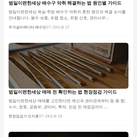
범일이편한세상 배수구 악취 해결하는 법 원인별 가이드
범일이편한세상 욕실·주방 배수구 악취의 흔한 원인과 해결 순서를
안내합니다. 봉수 보충, 트랩 청소, 위험 신호, 관리사무...
주거설비에디터 배수민
07-29
조회 27
범일이편한세상 매매 전 확인하는 법 현장점검 가이드
범일이편한세상 매매를 고민한다면 예산과 권리관계부터 동·층·향,
누수, 창호, 공용부, 관리비, 특약, 잔금 전 재점검까지 ...
현장점검가 오지훈
07-28
조회 29